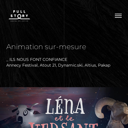
Animation sur-mesure
_ ILS NOUS FONT CONFIANCE

Annecy Festival, Atout 21, Dynamic.ski, Altius, Pakap