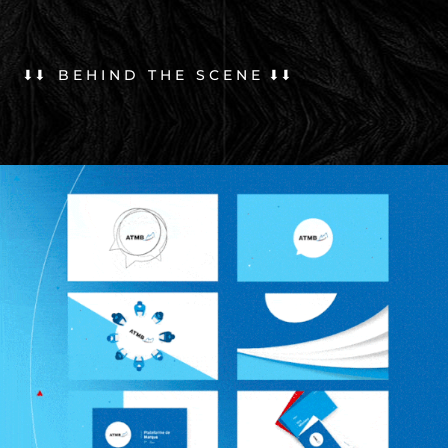
⬇⬇ B E H I N D T H E S C E N E ⬇⬇