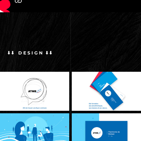
⬇⬇ D E S I G N ⬇⬇