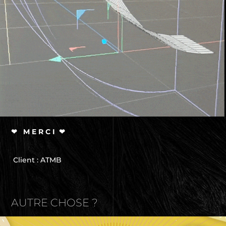
❤ M E R C I ❤
Client : ATMB
AUTRE CHOSE ?