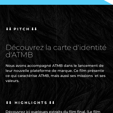
⬇⬇ P I T C H ⬇⬇
Découvrez la carte d'identité
d'ATMB
Nous avons accompagné ATMB dans le lancement de
leur nouvelle plateforme
de marque. Ce film présente
ce qui caractérise ATMB, mais aussi ses missions
et ses
valeurs.
⬇⬇ H I G H L I G H T S ⬇⬇
Découvrez ici quelques extraits du film final. (Le film