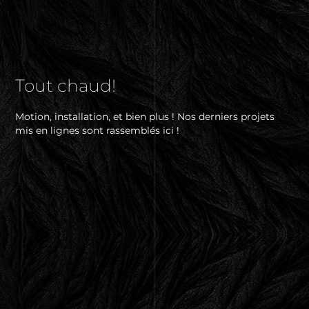
Tout chaud!
Motion, installation, et bien plus ! Nos derniers projets 
mis en lignes sont rassemblés ici !