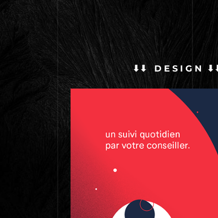
⬇⬇ D E S I G N ⬇