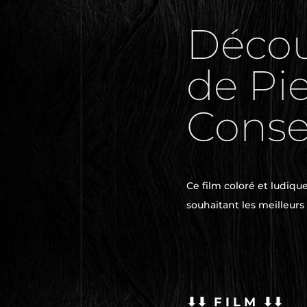
Découv
de Pi
Conse
Ce film coloré et ludiqu
souhaitant les meilleurs
⬇⬇ F I L M ⬇⬇