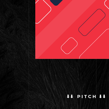
⬇⬇ P I T C H ⬇⬇