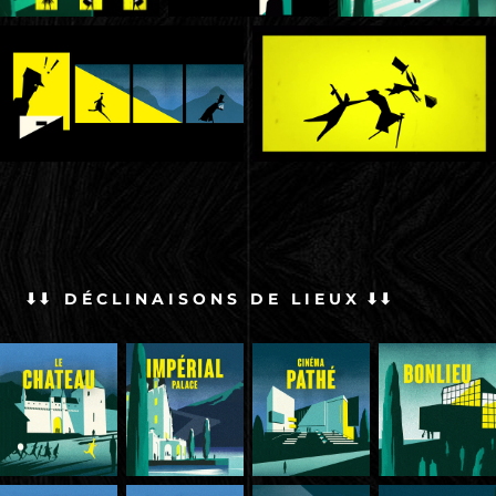
⬇⬇ D
É
C L I N A I S O N S D E L I E U X ⬇⬇