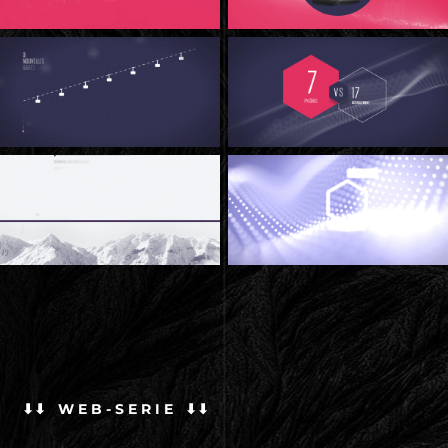
⬇⬇ W E B - S E R I E ⬇⬇