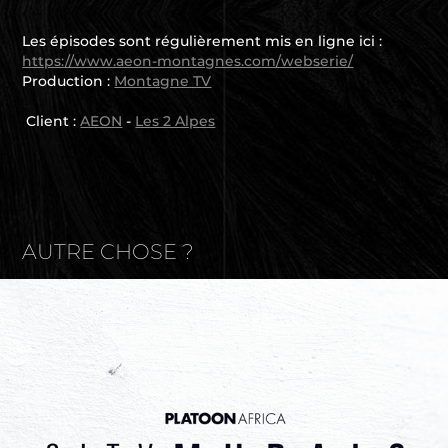
Les épisodes sont régulièrement mis en ligne ici :
https://www.aeon-montagnes.com/webserie/
Production :
Montagne TV
Client :
AEON
-
Les 2 Alpes
AUTRE CHOSE ?
Platoon Africa - City Murals
2021