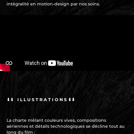
intégralité en motion-design par nos soins.
⬇⬇ I L L U S T R A T I O N S ⬇⬇
La charte mêlant couleurs vives, compositions
aériennes et détails technologiques se décline tout au
long du film :