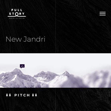
New Jandri
⬇⬇ P I T C H ⬇⬇