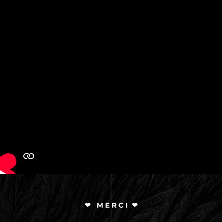
❤ M E R C I ❤