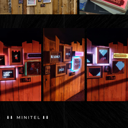
⬇⬇ M I N I T E L ⬇⬇