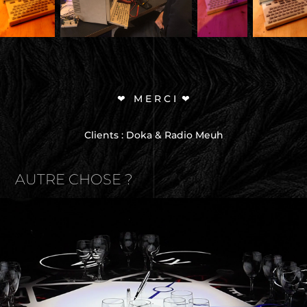
❤ M E R C I ❤
Clients : Doka & Radio Meuh
AUTRE CHOSE ?
Mapping sur Table
2021