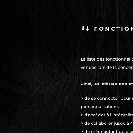
⬇⬇ F O N C T I O 
La liste des fonctionnali
venues lors de la concept
Ainsi, les utilisateurs aur
> de se connecter pour r
personnalisations,
> d'accéder à l'intégral
> de collaborer jusqu'à 4
> de créer autant de pla