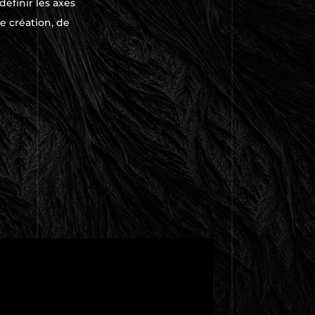
éfinir les axes
e création, de