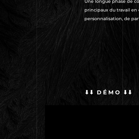
Une longue phase de conc
principaux du travail en
personnalisation, de par
⬇⬇ D
É M O
⬇⬇