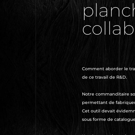
planc
collab
Comment ab
order le tr
de ce trav
ail de R&D.
Notre commanditaire souha
permettant de fabriquer 
Cet outil devait évidemm
sous forme de catalogue