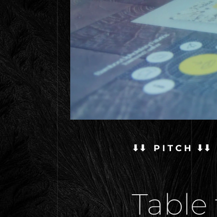
⬇⬇ P I T C H ⬇⬇
Table 