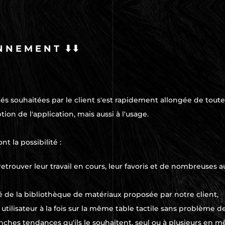
N N E M E N T ⬇⬇
tés souhaitées par le client s'est rapidement allongée de toute
ion de l'application, mais aussi à l'usage.
ont la possibilité :
etrouver leur travail en cours, leur favoris et de nombreuses 
ité de la bibliothèque de matériaux proposée par notre client,
 utilisateur à la fois sur la même table tactile sans problème d
nches tendances qu'ils le souhaitent, seul ou à plusieurs en 