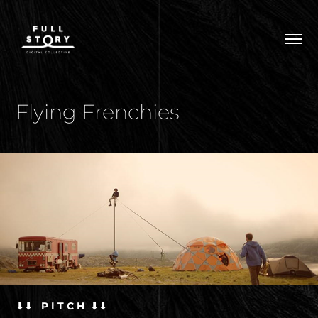
Flying Frenchies
⬇⬇ P I T C H ⬇⬇