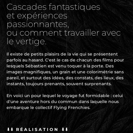
Cascades fantastiques
et expériences
passionnantes,
ou comment travailler avec
le vertige.
Il existe de petits plaisirs de la vie qui se présentent
parfois au hasard. C'est le cas de chacun des films pour
lesquels Sébastien est venu toquer à la porte. Des
images magnifiques, un grain et une colorimétrie sans
pareil, et surtout des idées, des constats, des lieux, des
instants, toujours prenants, souvent surprenants.
En voici un pour lequel le voyage fut formidable : celui
d'une aventure hors du commun dans laquelle nous
embarque le collectif Flying Frenchies.
⬇⬇ R
É A L I S A T I O N
⬇⬇